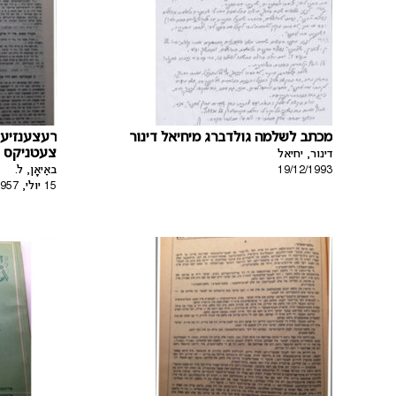
מכתב לשלמה גולדברג מיחיאל דינור
רעצענזיע.
צעטניקס „“
דינור, יחיאל
באַיאָן, ל.
19/12/1993
15 יולי, 1957