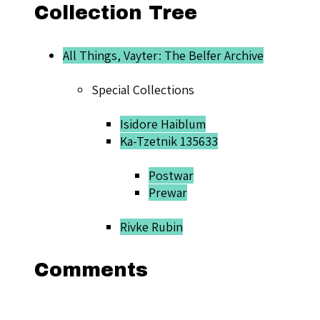
Collection Tree
All Things, Vayter: The Belfer Archive
Special Collections
Isidore Haiblum
Ka-Tzetnik 135633
Postwar
Prewar
Rivke Rubin
Comments