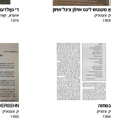
אַ מענטש ליגט אױפֿן ציגל־אױװן
די גאָלדענ
ק. צעטניק
אועדאַ, קאַזו
1974
1958
DERSEHN
במחזה
ק. צטניק
ק. צעטניק
1992
1994