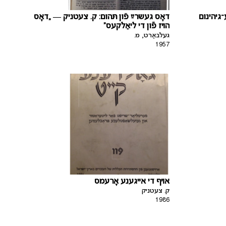
־גיהינום
דאָס געשרײַ פֿון תּהום: ק. צעטניק — „דאָס
הױז פֿון די ליאַלקעס“
געלבאַרט, מ.
1957
אױף די אײגענע אָרעמס
ק. צעטניק
1986