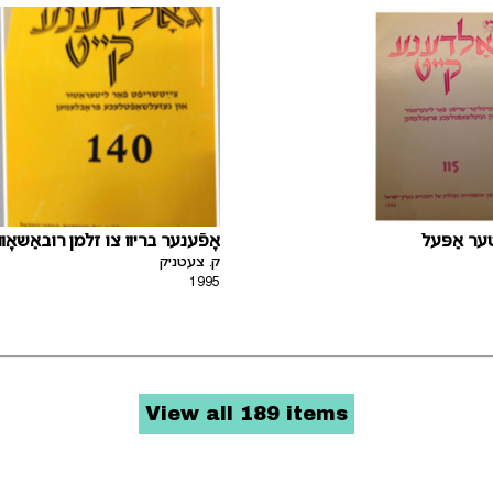
ר אַפּעל
אָפֿענער בריװ צו זלמן רובאַשאָ)
ק. צעטניק
1995
View all 189 items