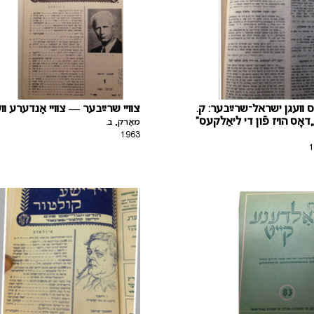
ס װעגן ישראל־שרײַבער: ק
צװײ שרײַבער — צװײ אַנדערע װ
דאָס הױז פֿון די ליאַלקעס
מאַרק, ב.
1963