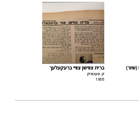
װ (שזר
ברית צװישן צװײ ברעקעלעך
ק. צעטניק
1958