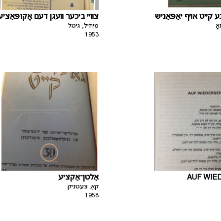
ע קײט אױף יאַפּאַניש
צװײ ביכער װעגן דעם אָקופּאַציע
אָ
מײַזיל, גיטל
1953
אַלטן־אַקציע
AUF WIE
קאַ. צעטניק
1958