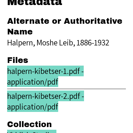
Metadata
Alternate or Authoritative
Name
Halpern, Moshe Leib, 1886-1932
Files
halpern-kibetser-1.pdf -
application/pdf
halpern-kibetser-2.pdf -
application/pdf
Collection