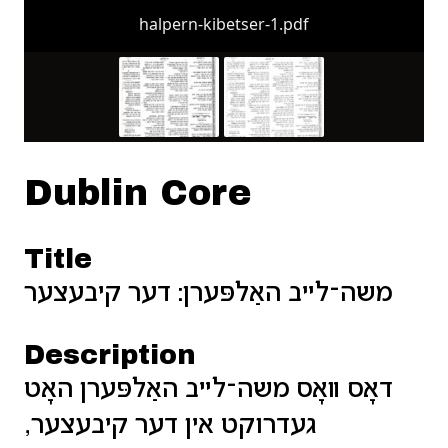
halpern-kibetser-1.pdf
Dublin Core
Title
משה־לײב האַלפּערן: דער קיבעצער
Description
דאָס װאָס משה־לײב האַלפּערן האָט
געדרוקט אין דער קיבעצער,