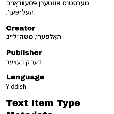
מערסטנס אונטערן פּסעװדאָנים
„העל־פּען“.
Creator
האַלפּערן, משה־לײב
Publisher
דער קיבעצער
Language
Yiddish
Text Item Type