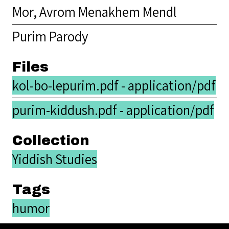
Mor, Avrom Menakhem Mendl
Purim Parody
Files
kol-bo-lepurim.pdf - application/pdf
purim-kiddush.pdf - application/pdf
Collection
Yiddish Studies
Tags
humor