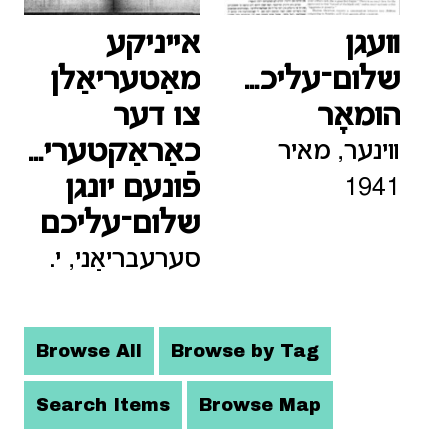
װעגן
אײניקע
שלום־עליכמס
מאַטעריאַלן
הומאָר
צו דער
כאַראַקטעריסטי
װינער, מאיר
פֿונעם יונגן
1941
שלום־עליכם
סערעבריאַני, י.
Browse All
Browse by Tag
Search Items
Browse Map