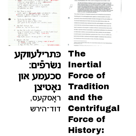
The
כּתרילעװקע
Inertial
נשׂרפֿים:
Force of
סכעמע און
Tradition
נאָטיצן
and the
ראָסקעס,
Centrifugal
דוד־הירש
Force of
History: