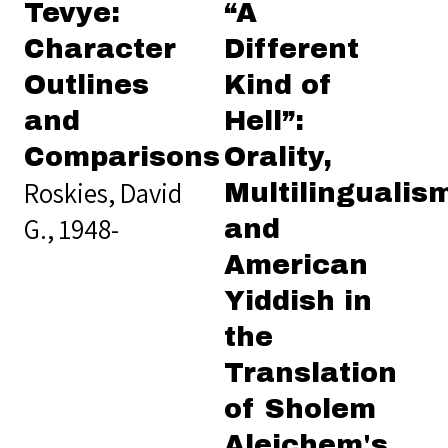
Tevye:
“A
Character
Different
Outlines
Kind of
and
Hell”:
Comparisons
Orality,
Roskies, David
Multilingualis
G., 1948-
and
American
Yiddish in
the
Translation
of Sholem
Aleichem's