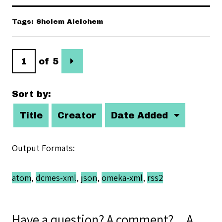
Tags: Sholem Aleichem
of 5
Sort by:
Title
Creator
Date Added
Output Formats
atom
,
dcmes-xml
,
json
,
omeka-xml
,
rss2
Have a question? A comment? ...A