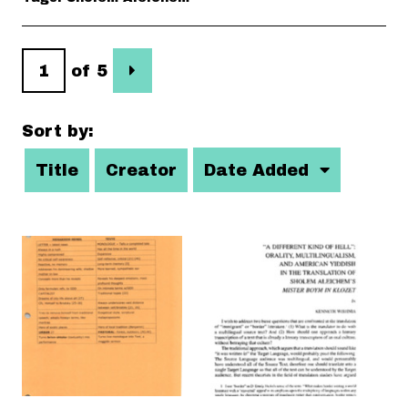
of 5
Sort by:
Title
Creator
Date Added