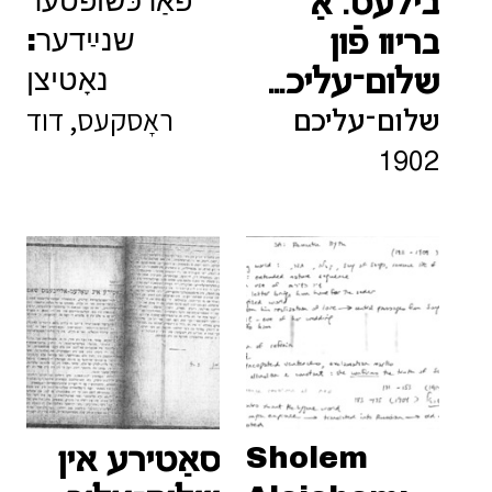
פֿאַרכּשופֿטער
בילעט: אַ
שנײַדער:
בריװ פֿון
נאָטיצן
שלום־עליכמען
ראָסקעס, דוד
שלום־עליכם
1902
Sholem
סאַטירע אין