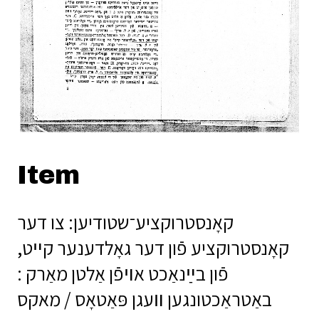
Item
קאָנסטרוקציע־שטודיען: צו דער
קאָנסטרוקציע פֿון דער גאָלדענער קײט,
פֿון בײַנאַכט אױפֿן אַלטן מאַרק :
באַטראַכטונגען װעגן פּאַטאָס / מאקס