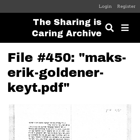
Skip to main content
Login
Register
The Sharing is
Caring Archive
File #450: "maks-
erik-goldener-
keyt.pdf"