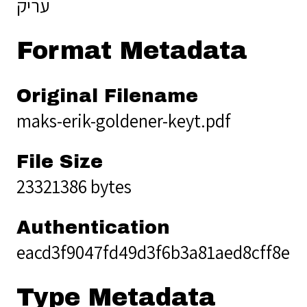
עריק
Format Metadata
Original Filename
maks-erik-goldener-keyt.pdf
File Size
23321386 bytes
Authentication
eacd3f9047fd49d3f6b3a81aed8cff8e
Type Metadata